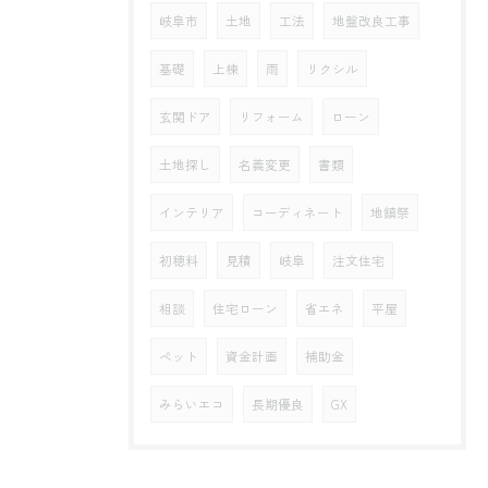
岐阜市
土地
工法
地盤改良工事
基礎
上棟
雨
リクシル
玄関ドア
リフォーム
ローン
土地探し
名義変更
書類
インテリア
コーディネート
地鎮祭
初穂料
見積
岐阜
注文住宅
相談
住宅ローン
省エネ
平屋
ペット
資金計画
補助金
みらいエコ
長期優良
GX