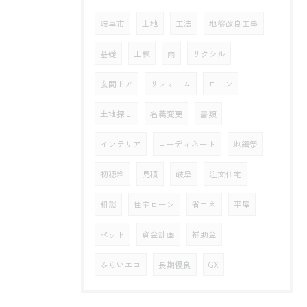
岐阜市
土地
工法
地盤改良工事
基礎
上棟
雨
リクシル
玄関ドア
リフォーム
ローン
土地探し
名義変更
書類
インテリア
コーディネート
地鎮祭
初穂料
見積
岐阜
注文住宅
相談
住宅ローン
省エネ
平屋
ペット
資金計画
補助金
みらいエコ
長期優良
GX