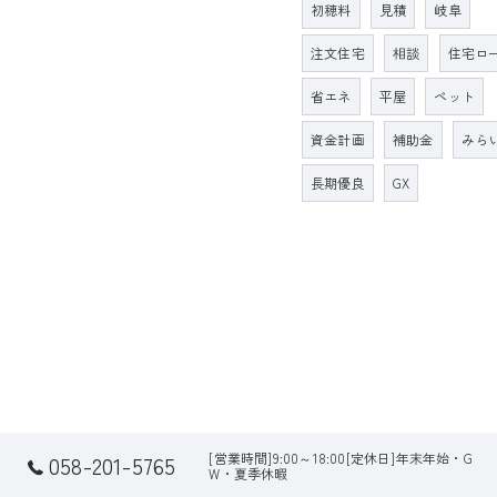
初穂料
見積
岐阜
注文住宅
相談
住宅ロ
省エネ
平屋
ペット
資金計画
補助金
みら
長期優良
GX
[営業時間]9:00～18:00[定休日]年末年始・G
058-201-5765
W・夏季休暇