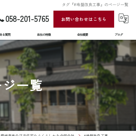
タグ『#地盤改良工事』のページ一覧
058-201-5765
お問い合わせはこちら
ある質問
当社の特徴
会社概要
ブログ
新築
土地
ージ一覧
住宅ローン
リフォーム
住み替え
阜県岐阜市の注文住宅ならくらしかた合同会社
#地盤改良工事