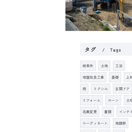
タグ
Tags
岐阜市
土地
工法
地盤改良工事
基礎
上
雨
リクシル
玄関ドア
リフォーム
ローン
土
名義変更
書類
インテ
コーディネート
地鎮祭