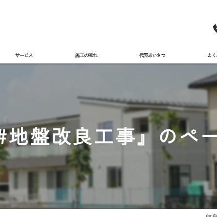
サービス
施工の流れ
代表あいさつ
よく
#地盤改良工事』のペ
岐