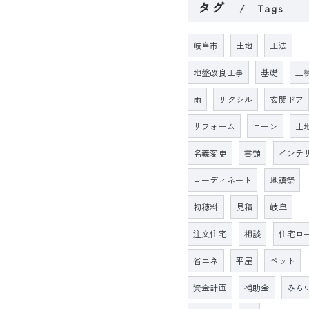
タグ
Tags
岐阜市
土地
工法
地盤改良工事
基礎
上
雨
リクシル
玄関ドア
リフォーム
ローン
土
名義変更
書類
インテ
コーディネート
地鎮祭
初穂料
見積
岐阜
注文住宅
相談
住宅ロ
省エネ
平屋
ペット
資金計画
補助金
みら