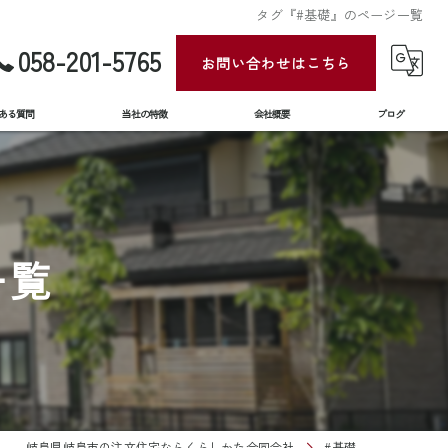
タグ『#基礎』のページ一覧
058-201-5765
お問い合わせはこちら
ある質問
当社の特徴
会社概要
ブログ
新築
土地
一覧
住宅ローン
リフォーム
住み替え
岐阜県岐阜市の注文住宅ならくらしかた合同会社
#基礎